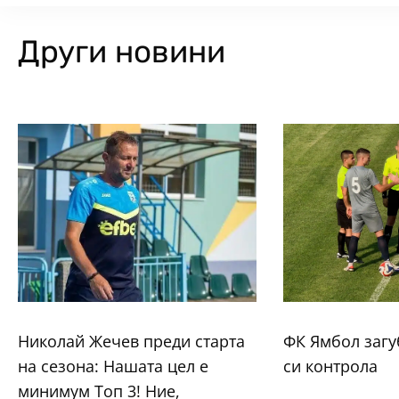
Други новини
Николай Жечев преди старта
ФК Ямбол загу
на сезона: Нашата цел е
си контрола
минимум Топ 3! Ние,