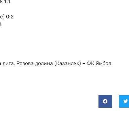
ик
1:1
се)
0:2
4
а лига, Розова долина (Казанлък) – ФК Ямбол