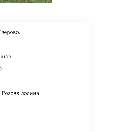
Езерово.
инов.
а.
у Розова долина