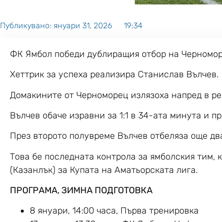
Публикувано:
януари 31, 2026
19:34
ФК Ямбол победи дублиращия отбор на Черноморец 
Хеттрик за успеха реализира Станислав Вълчев.
Домакините от Черноморец излязоха напред в ре
Вълчев обаче изравни за 1:1 в 34-ата минута и п
През второто полувреме Вълчев отбеляза още два
Това бе последната контрола за ямболския тим, 
(Казанлък) за Купата на Аматьорската лига.
ПРОГРАМА, ЗИМНА ПОДГОТОВКА
8 януари, 14:00 часа, Първа тренировка