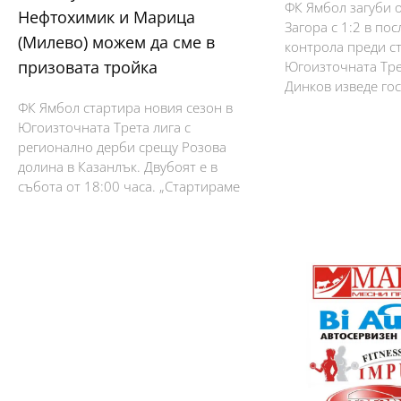
ФК Ямбол загуби 
Нефтохимик и Марица
Загора с 1:2 в пос
(Милево) можем да сме в
контрола преди ст
призовата тройка
Югоизточната Тре
Динков изведе гос
ФК Ямбол стартира новия сезон в
Югоизточната Трета лига с
регионално дерби срещу Розова
долина в Казанлък. Двубоят е в
събота от 18:00 часа. „Стартираме