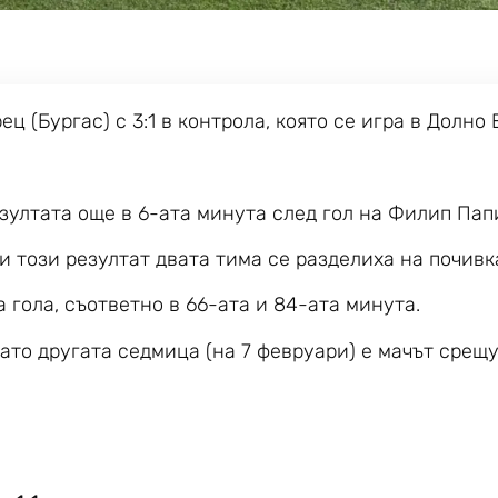
(Бургас) с 3:1 в контрола, която се игра в Долно 
зултата още в 6-ата минута след гол на Филип Пап
ри този резултат двата тима се разделиха на почивк
 гола, съответно в 66-ата и 84-ата минута.
като другата седмица (на 7 февруари) е мачът срещ