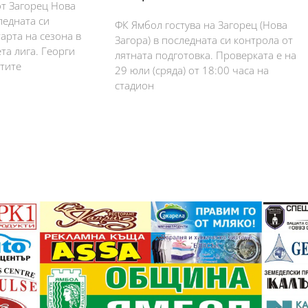
от Загорец Нова
ледната си
ФК Ямбол гостува на Загорец (Нова
арта на сезона в
Загора) в последната си контрола от
та лига. Георги
лятната подготовка. Проверката е на
тите
29 юли (сряда) от 18:00 часа на
стадион