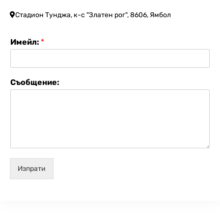
Стадион Тунджа, к-с "Златен рог", 8606, Ямбол
Имейл:
*
Съобщение:
Изпрати