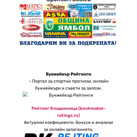
Букмейкър Рейтинги
– Портал за спортни прогнози, онлайн
букмейкъри и съвети за залози.
Рейтинг Кладионица (bookmaker-
ratings.rs)
Актуални коефициенти, бонуси и анализи
за онлайн залаганията.