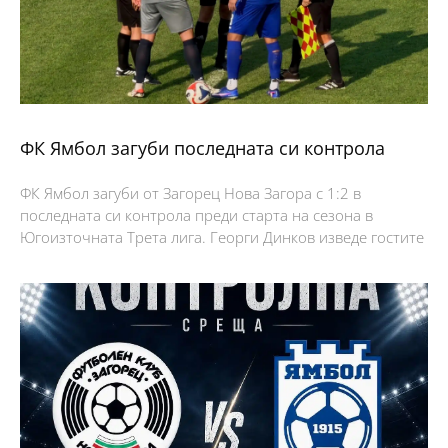
ФК Ямбол загуби последната си контрола
ФК Ямбол загуби от Загорец Нова Загора с 1:2 в
последната си контрола преди старта на сезона в
Югоизточната Трета лига. Георги Динков изведе гостите