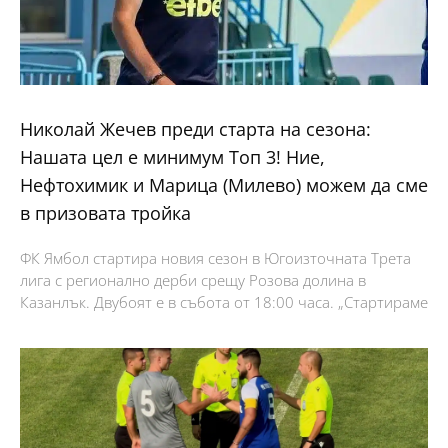
Николай Жечев преди старта на сезона:
Нашата цел е минимум Топ 3! Ние,
Нефтохимик и Марица (Милево) можем да сме
в призовата тройка
ФК Ямбол стартира новия сезон в Югоизточната Трета
лига с регионално дерби срещу Розова долина в
Казанлък. Двубоят е в събота от 18:00 часа. „Стартираме