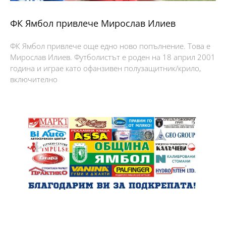
ФК Ямбол привлече Мирослав Илиев
ФК Ямбол привлече още едно ново попълнение. Това е
Мирослав Илиев. Футболистът е роден на 18 април 2001
година и играе като офанзивен полузащитник/крило,
включително