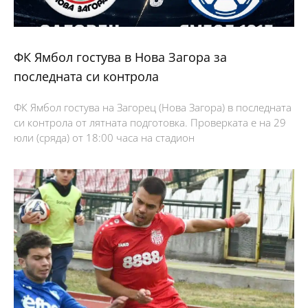
ФК Ямбол гостува в Нова Загора за
последната си контрола
ФК Ямбол гостува на Загорец (Нова Загора) в последната
си контрола от лятната подготовка. Проверката е на 29
юли (сряда) от 18:00 часа на стадион