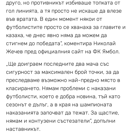
друго, но противникът избиваше топката от
гол линията, а тя просто не искаше да влезе
във вратата. В един момент някои от
футболистите просто се хванаха за главите и
казаха, че днес явно няма да можем да
стигнем до победата“, коментира Николай
Жечев пред официалния сайт на ФК Ямбол.
„Ще доиграем последните два мача със
сигурност за максимален брой точки, за да
преследваме възможно най-предно място в
класирането. Нямам проблеми с наказани
футболисти, което е добра новина, тъй като
сезонът е дълъг, а в края на шампионата
наказанията започват да тежат. За щастие,
нямам и контузени състезатели“, допълни
наставникът.