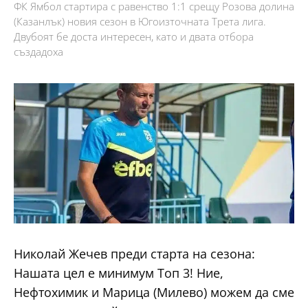
ФК Ямбол стартира с равенство 1:1 срещу Розова долина
(Казанлък) новия сезон в Югоизточната Трета лига.
Двубоят бе доста интересен, като и двата отбора
създадоха
Николай Жечев преди старта на сезона:
Нашата цел е минимум Топ 3! Ние,
Нефтохимик и Марица (Милево) можем да сме