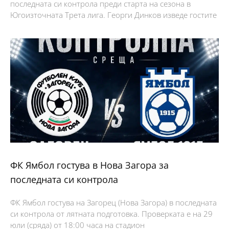
последната си контрола преди старта на сезона в
Югоизточната Трета лига. Георги Динков изведе гостите
ФК Ямбол гостува в Нова Загора за
последната си контрола
ФК Ямбол гостува на Загорец (Нова Загора) в последната
си контрола от лятната подготовка. Проверката е на 29
юли (сряда) от 18:00 часа на стадион