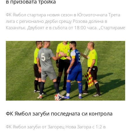
в призовата тройка
ФК Ямбол стартира новия сезон в Югоизточната Трета
лига с регионално дерби срещу Розова долина в
Казанлък. Двубоят е в събота от 18:00 часа. „Стартираме
ФК Ямбол загуби последната си контрола
ФК Ямбол загуби от Загорец Нова Загора с 1:2 в