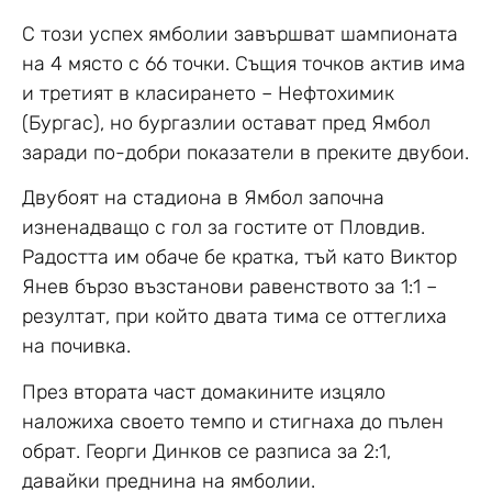
С този успех ямболии завършват шампионата
на 4 място с 66 точки. Същия точков актив има
и третият в класирането – Нефтохимик
(Бургас), но бургазлии остават пред Ямбол
заради по-добри показатели в преките двубои.
Двубоят на стадиона в Ямбол започна
изненадващо с гол за гостите от Пловдив.
Радостта им обаче бе кратка, тъй като Виктор
Янев бързо възстанови равенството за 1:1 –
резултат, при който двата тима се оттеглиха
на почивка.
През втората част домакините изцяло
наложиха своето темпо и стигнаха до пълен
обрат. Георги Динков се разписа за 2:1,
давайки преднина на ямболии.