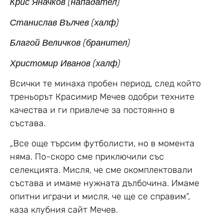
Крис Яначков (нападател)
Станислав Вълчев (халф)
Благой Величков (бранител)
Христомир Иванов (халф)
Всички те минаха пробен период, след който
треньорът Красимир Мечев одобри техните
качества и ги привлече за постоянно в
състава.
„Все още търсим футболисти, но в момента
няма. По-скоро сме приключили със
селекцията. Мисля, че сме окомплектовали
състава и имаме нужната дълбочина. Имаме
опитни играчи и мисля, че ще се справим“,
каза клубния сайт Мечев.