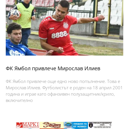
ФК Ямбол привлече Мирослав Илиев
ФК Ямбол привлече още едно ново попълнение. Това е
Мирослав Илиев. Футболистът е роден на 18 април 2001
година и играе като офанзивен полузащитник/крило,
включително