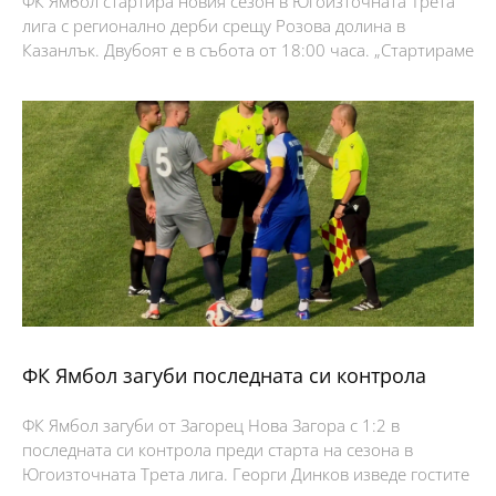
ФК Ямбол стартира новия сезон в Югоизточната Трета
лига с регионално дерби срещу Розова долина в
Казанлък. Двубоят е в събота от 18:00 часа. „Стартираме
ФК Ямбол загуби последната си контрола
ФК Ямбол загуби от Загорец Нова Загора с 1:2 в
последната си контрола преди старта на сезона в
Югоизточната Трета лига. Георги Динков изведе гостите