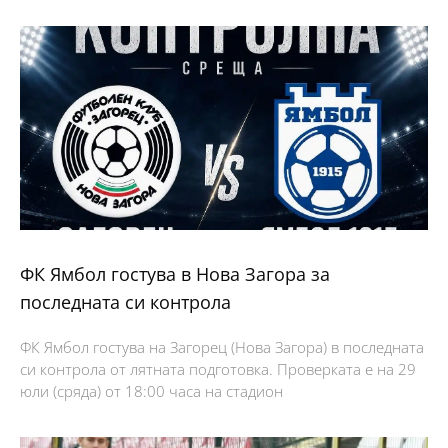
ФК Ямбол гостува в Нова Загора за
последната си контрола
ФК Ямбол гостува на Загорец (Нова Загора) в последната
си контрола от лятната подготовка. Проверката е на 29
юли (сряда) от 18:00 часа на стадион