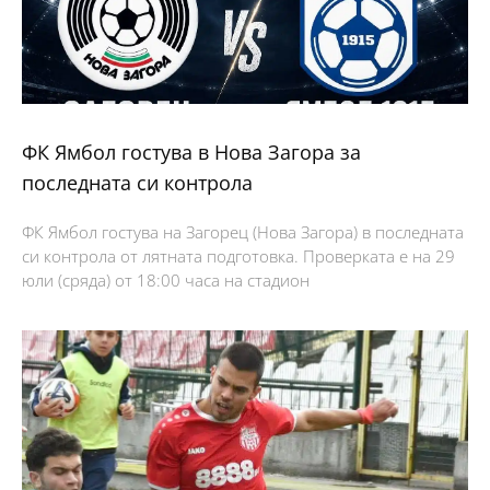
ФК Ямбол гостува в Нова Загора за
последната си контрола
ФК Ямбол гостува на Загорец (Нова Загора) в последната
си контрола от лятната подготовка. Проверката е на 29
юли (сряда) от 18:00 часа на стадион