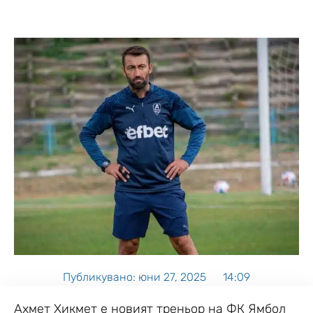
Публикувано:
юни 27, 2025
14:09
Ахмет Хикмет е новият треньор на ФК Ямбол