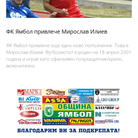
ФК Ямбол привлече Мирослав Илиев
ФК Ямбол привлече още едно ново попълнение. Това е
Мирослав Илиев. Футболистът е роден на 18 април 2001
година и играе като офанзивен полузащитник/крило,
включително