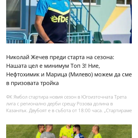
Николай Жечев преди старта на сезона:
Нашата цел е минимум Топ 3! Ние,
Нефтохимик и Марица (Милево) можем да сме
в призовата тройка
ФК Ямбол стартира новия сезон в Югоизточната Трета
лига с регионално дерби срещу Розова долина в
Казанлък. Двубоят е в събота от 18:00 часа. „Стартираме