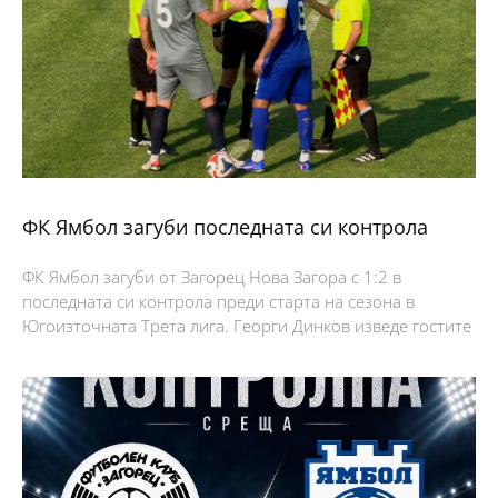
ФК Ямбол загуби последната си контрола
ФК Ямбол загуби от Загорец Нова Загора с 1:2 в
последната си контрола преди старта на сезона в
Югоизточната Трета лига. Георги Динков изведе гостите