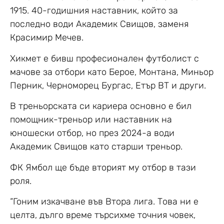
1915. 40-годишния наставник, който за
последно води Академик Свищов, заменя
Красимир Мечев.
Хикмет е бивш професионален футболист с
мачове за отбори като Берое, Монтана, Миньор
Перник, Черноморец Бургас, Етър ВТ и други.
В треньорската си кариера основно е бил
помощник-треньор или наставник на
юношески отбор, но през 2024-а води
Академик Свищов като старши треньор.
ФК Ямбол ще бъде вторият му отбор в тази
роля.
“Гоним изкачване във Втора лига. Това ни е
целта, дълго време търсихме точния човек,