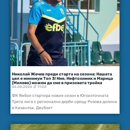
Николай Жечев преди старта на сезона: Нашата
цел е минимум Топ 3! Ние, Нефтохимик и Марица
(Милево) можем да сме в призовата тройка
06.08.2026
11:28
ФК Ямбол стартира новия сезон в Югоизточната
Трета лига с регионално дерби срещу Розова долина
в Казанлък. Двубоят