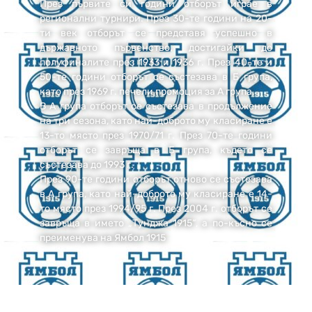
През първите си години отборът играе в
регионални турнири. През 30-те години на 20-
ти век отборът се представя успешно в
държавното първенство, достигайки до
полуфиналите през 1933 и 1936 г. През 40-те и
50-те години отборът се състезава в Б група,
като през 1969 г. печели промоция за А група.
В А група отборът се състезава в продължение
на три сезона, като най-доброто му класиране е
13-то място през 1970/71 г. През 70-те години
отборът се завръща в Б група, където се
състезава до 1993 г.
През 90-те години отборът отново се състезава
в А група, като най-доброто му класиране е 14-
то място през 1994/95 г. През 2004 г. отборът се
завръща в името „Тунджа 1915“, а по-късно се
преименува на Ямбол 1915