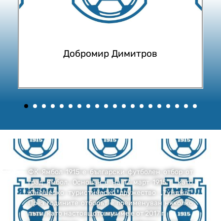
Добромир Димитров
ФК Ямбол 1915 е български футболен отбор от
град Ямбол. Основан е на 17 март 1915 г. като
Юношеско туристическо дружество „Тунджа“.
През годините отборът е преименуван няколко
пъти, като настоящото му име е от 2017 г.