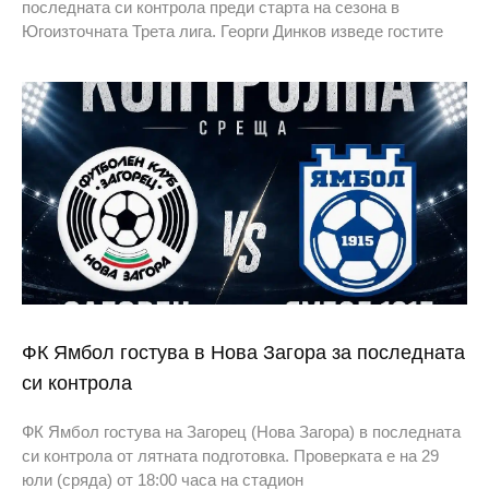
последната си контрола преди старта на сезона в
Югоизточната Трета лига. Георги Динков изведе гостите
ФК Ямбол гостува в Нова Загора за последната
си контрола
ФК Ямбол гостува на Загорец (Нова Загора) в последната
си контрола от лятната подготовка. Проверката е на 29
юли (сряда) от 18:00 часа на стадион