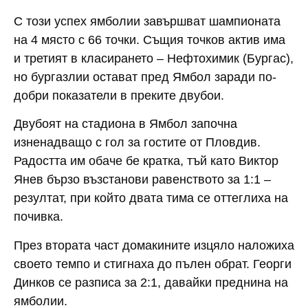
С този успех ямболии завършват шампионата
на 4 място с 66 точки. Същия точков актив има
и третият в класирането – Нефтохимик (Бургас),
но бургазлии остават пред Ямбол заради по-
добри показатели в преките двубои.
Двубоят на стадиона в Ямбол започна
изненадващо с гол за гостите от Пловдив.
Радостта им обаче бе кратка, тъй като Виктор
Янев бързо възстанови равенството за 1:1 –
резултат, при който двата тима се оттеглиха на
почивка.
През втората част домакините изцяло наложиха
своето темпо и стигнаха до пълен обрат. Георги
Динков се разписа за 2:1, давайки преднина на
ямболии.