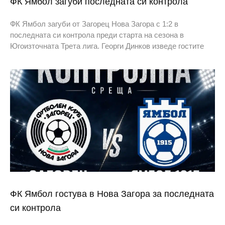
ФК Ямбол загуби последната си контрола
ФК Ямбол загуби от Загорец Нова Загора с 1:2 в
последната си контрола преди старта на сезона в
Югоизточната Трета лига. Георги Динков изведе гостите
ФК Ямбол гостува в Нова Загора за последната
си контрола