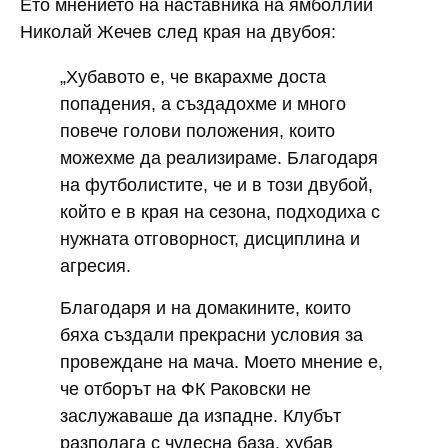
Ето мнението на наставника на ямболлии
Николай Жечев
след края на двубоя:
„Хубавото е, че вкарахме доста
попадения, а създадохме и много
повече голови положения, които
можехме да реализираме. Благодаря
на футболистите, че и в този двубой,
който е в края на сезона, подходиха с
нужната отговорност, дисциплина и
агресия.
Благодаря и на домакините, които
бяха създали прекрасни условия за
провеждане на мача. Моето мнение е,
че отборът на ФК Раковски не
заслужаваше да изпадне. Клубът
разполага с чудесна база, хубав