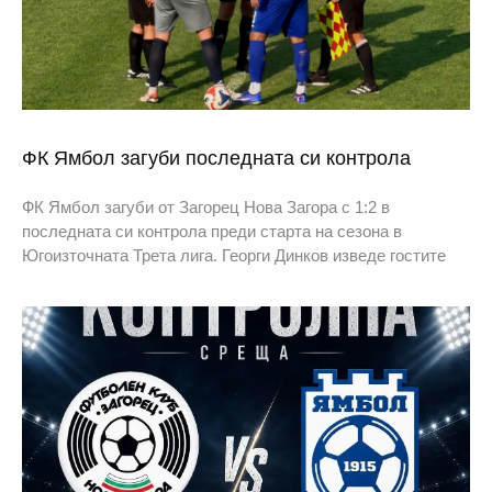
ФК Ямбол загуби последната си контрола
ФК Ямбол загуби от Загорец Нова Загора с 1:2 в
последната си контрола преди старта на сезона в
Югоизточната Трета лига. Георги Динков изведе гостите