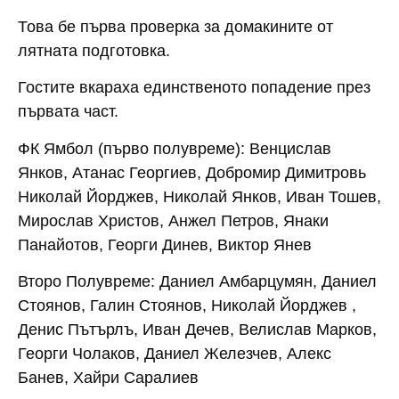
Това бе първа проверка за домакините от
лятната подготовка.
Гостите вкараха единственото попадение през
първата част.
ФК Ямбол (първо полувреме):
Венцислав
Янков, Атанас Георгиев, Добромир Димитровь
Николай Йорджев, Николай Янков, Иван Тошев,
Мирослав Христов, Анжел Петров, Янаки
Панайотов, Георги Динев, Виктор Янев
Второ Полувреме
: Даниел Амбарцумян, Даниел
Стоянов, Галин Стоянов, Николай Йорджев ,
Денис Пътърлъ, Иван Дечев, Велислав Марков,
Георги Чолаков, Даниел Железчев, Алекс
Банев, Хайри Саралиев