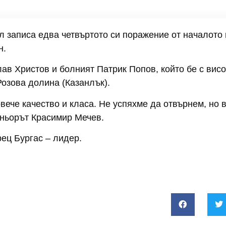
л записа едва четвъртото си поражение от началото 
н.
ав Христов и болният Патрик Попов, който бе с висо
озова долина (Казанлък).
вече качество и класа. Не успяхме да отвърнем, но в
еньорът Красимир Мечев.
ец Бургас – лидер.