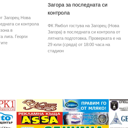
Загора за последната си
контрола
т Загорец Нова
ледната си контрола
ФК Ямбол гостува на Загорец (Нова
зона в
Загора) в последната си контрола от
а лига. Георги
лятната подготовка. Проверката е на
тите
29 юли (сряда) от 18:00 часа на
стадион