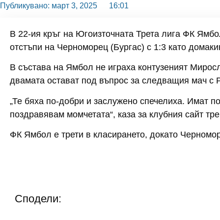
Публикувано:
март 3, 2025
16:01
В 22-ия кръг на Югоизточната Трета лига ФК Ямбо
отстъпи на Черноморец (Бургас) с 1:3 като домаки
В състава на Ямбол не играха контузеният Миросл
двамата остават под въпрос за следващия мач с Р
„Те бяха по-добри и заслужено спечелиха. Имат по
поздравявам момчетата“, каза за клубния сайт тр
ФК Ямбол е трети в класирането, докато Черномор
Сподели: