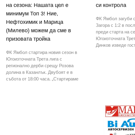
на сезона: Нашата цел е
си контрола
минимум Топ 3! Ние,
ФК Ямбол загуби о
Нефтохимик и Марица
Загора с 1:2 в пос
(Милево) можем да сме в
преди старта на се
призовата тройка
Югоизточната Трет
Динков изведе гос
ФК Ямбол стартира новия сезон в
Югоизточната Трета лига с
регионално дерби срещу Розова
долина в Казанлък. Двубоят е в
събота от 18:00 часа. „Стартираме