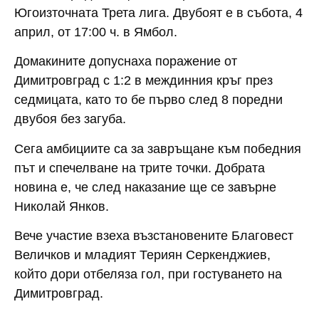
Югоизточната Трета лига. Двубоят е в събота, 4
април, от 17:00 ч. в Ямбол.
Домакините допуснаха поражение от
Димитровград с 1:2 в междинния кръг през
седмицата, като то бе първо след 8 поредни
двубоя без загуба.
Сега амбициите са за завръщане към победния
път и спечелване на трите точки. Добрата
новина е, че след наказание ще се завърне
Николай Янков.
Вече участие взеха възстановените Благовест
Величков и младият Териян Серкенджиев,
който дори отбеляза гол, при гостуването на
Димитровград.