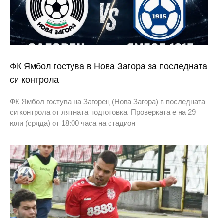
ФК Ямбол гостува в Нова Загора за последната
си контрола
ФК Ямбол гостува на Загорец (Нова Загора) в последната
си контрола от лятната подготовка. Проверката е на 29
юли (сряда) от 18:00 часа на стадион