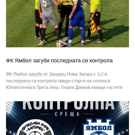
ФК Ямбол загуби последната си контрола
ФК Ямбол загуби от Загорец Нова Загора с 1:2 в
последната си контрола преди старта на сезона в
Югоизточната Трета лига. Георги Динков изведе гостите