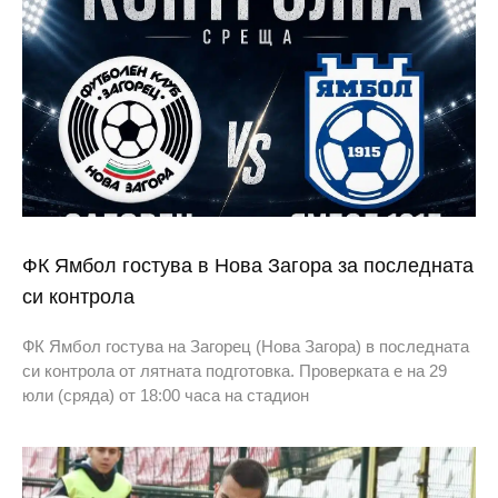
ФК Ямбол гостува в Нова Загора за последната
си контрола
ФК Ямбол гостува на Загорец (Нова Загора) в последната
си контрола от лятната подготовка. Проверката е на 29
юли (сряда) от 18:00 часа на стадион