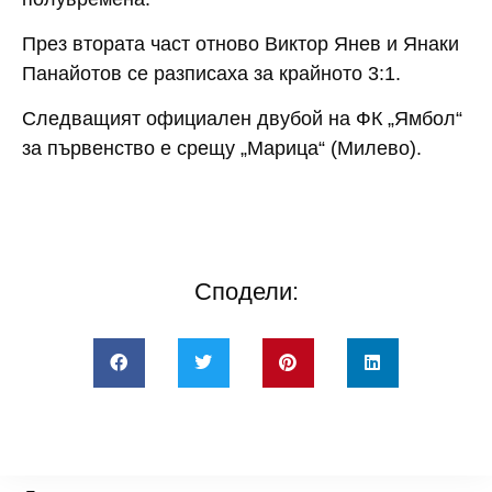
През втората част отново Виктор Янев и Янаки
Панайотов се разписаха за крайното 3:1.
Следващият официален двубой на ФК „Ямбол“
за първенство е срещу „Марица“ (Милево).
Сподели: