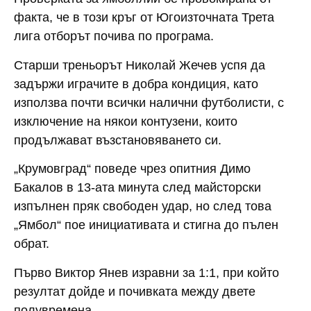
факта, че в този кръг от Югоизточната Трета
лига отборът почива по програма.
Старши треньорът Николай Жечев успя да
задържи играчите в добра кондиция, като
използва почти всички налични футболисти, с
изключение на някои контузени, които
продължават възстановяването си.
„Крумовград“ поведе чрез опитния Димо
Бакалов в 13-ата минута след майсторски
изпълнен пряк свободен удар, но след това
„Ямбол“ пое инициативата и стигна до пълен
обрат.
Първо Виктор Янев изравни за 1:1, при който
резултат дойде и почивката между двете
полувремена.