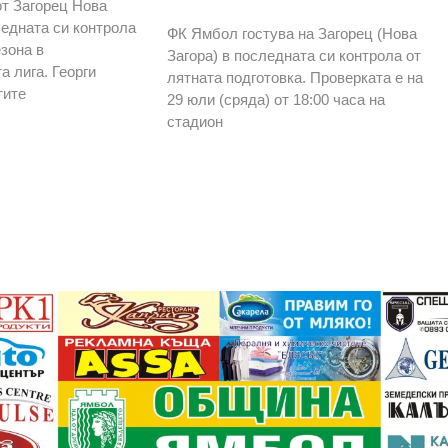
т Загорец Нова
ледната си контрола
ФК Ямбол гостува на Загорец (Нова
зона в
Загора) в последната си контрола от
а лига. Георги
лятната подготовка. Проверката е на
тите
29 юли (сряда) от 18:00 часа на
стадион