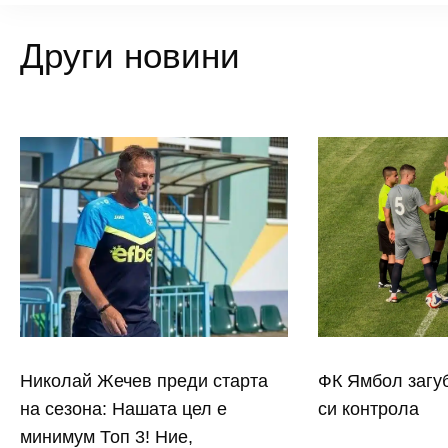
Други новини
Николай Жечев преди старта
ФК Ямбол загу
на сезона: Нашата цел е
си контрола
минимум Топ 3! Ние,