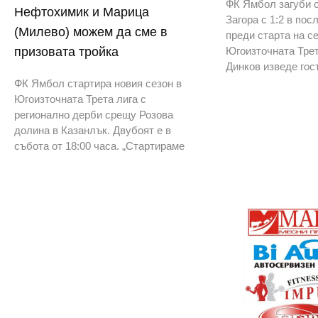
ФК Ямбол загуби о
Нефтохимик и Марица
Загора с 1:2 в пос
(Милево) можем да сме в
преди старта на се
призовата тройка
Югоизточната Трет
Динков изведе гос
ФК Ямбол стартира новия сезон в
Югоизточната Трета лига с
регионално дерби срещу Розова
долина в Казанлък. Двубоят е в
събота от 18:00 часа. „Стартираме