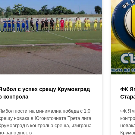
Ямбол с успех срещу Крумовград
ФК Я
в контрола
Стар
Ямбол постигна минимална победа с 1:0
ФК Ям
срещу новака в Югоизточната Трета лига
контро
Крумовград в контролна среща, изиграна
новака
по-рано днес в
Крумов