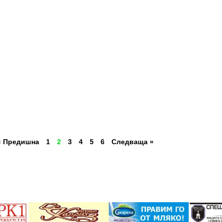
« Предишна
1
2
3
4
5
6
Следваща »