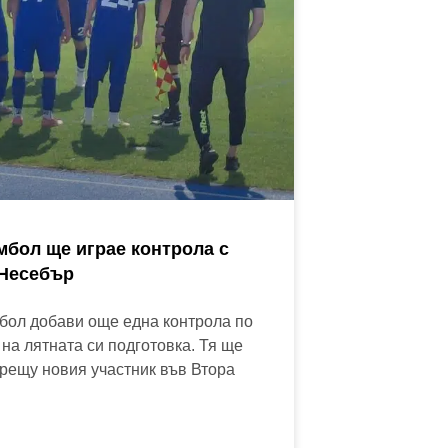
мбол ще играе контрола с
Несебър
бол добави още една контрола по
на лятната си подготовка. Тя ще
рещу новия участник във Втора