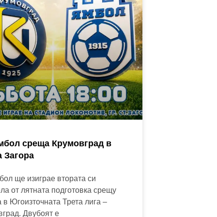
мбол среща Крумовград в
а Загора
бол ще изиграе втората си
ла от лятната подготовка срещу
 в Югоизточната Трета лига –
град. Двубоят е