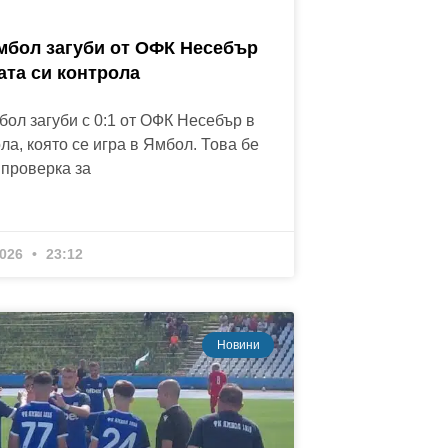
мбол загуби от ОФК Несебър
ата си контрола
ол загуби с 0:1 от ОФК Несебър в
ла, която се игра в Ямбол. Това бе
 проверка за
2026
23:12
Новини