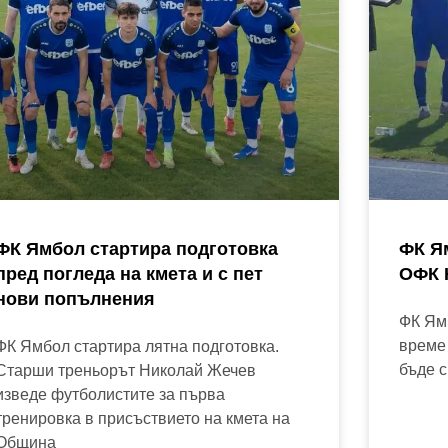
ФК Ямбол стартира подготовка
ФК Я
пред погледа на кмета и с пет
ОФК 
нови попълнения
ФК Ям
време 
ФК Ямбол стартира лятна подготовка.
бъде с
Старши треньорът Николай Жечев
изведе футболистите за първа
тренировка в присъствието на кмета на
Община