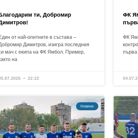
Благодарим ти, Добромир
ФК Я
Димитров!
първ
Един от най-опитните в състава –
ФК Ямб
Добромир Димитров, изигра последния
контро
си мач с екипа на ФК Ямбол. Пример,
първа
както на
05.07.2026
22:22
04.07.
Новини